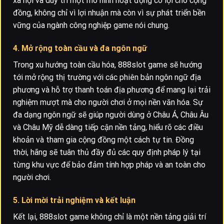
xã hội và duy trì một mô hình hoạt động có lợi cho cộng
đồng, không chỉ vì lợi nhuận mà còn vì sự phát triển bền
vững của ngành công nghiệp game nói chung.
4. Mở rộng toàn cầu và đa ngôn ngữ
Trong xu hướng toàn cầu hóa, 888slot game sẽ hướng
tới mở rộng thị trường với các phiên bản ngôn ngữ địa
phương và hỗ trợ thanh toán địa phương để mang lại trải
nghiệm mượt mà cho người chơi ở mọi nền văn hóa. Sự
đa dạng ngôn ngữ sẽ giúp người dùng ở Châu Á, Châu Âu
và Châu Mỹ dễ dàng tiếp cận nền tảng, hiểu rõ các điều
khoản và tham gia cộng đồng một cách tự tin. Đồng
thời, hãng sẽ tuân thủ đầy đủ các quy định pháp lý tại
từng khu vực để bảo đảm tính hợp pháp và an toàn cho
người chơi.
5. Lời mời trải nghiệm và kết luận
Kết lại, 888slot game không chỉ là một nền tảng giải trí