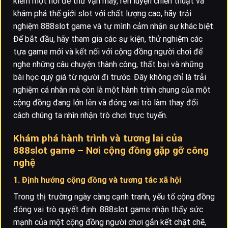
kiếm một nơi để thử vận may, rèn luyện chiến thuật và
khám phá thế giới slot với chất lượng cao, hãy trải
nghiệm 888slot game và tự mình cảm nhận sự khác biệt.
Để bắt đầu, hãy tham gia các sự kiện, thử nghiệm các
tựa game mới và kết nối với cộng đồng người chơi để
nghe những câu chuyện thành công, thất bại và những
bài học quý giá từ người đi trước. Đây không chỉ là trải
nghiệm cá nhân mà còn là một hành trình chung của một
cộng đồng đang lớn lên và đóng vai trò làm thay đổi
cách chúng ta nhìn nhận trò chơi trực tuyến.
Khám phá hành trình và tương lai của
888slot game – Nơi cộng đồng gặp gỡ công
nghệ
1. Định hướng cộng đồng và tương tác xã hội
Trong thị trường ngày càng cạnh tranh, yếu tố cộng đồng
đóng vai trò quyết định. 888slot game nhận thấy sức
mạnh của một cộng đồng người chơi gắn kết chặt chẽ,