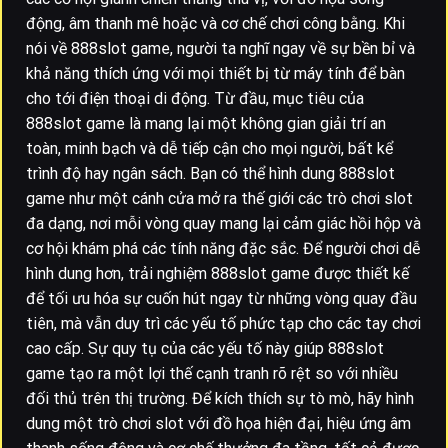
động, âm thanh mê hoặc và cơ chế chơi công bằng. Khi
nói về 888slot game, người ta nghĩ ngay về sự bền bỉ và
khả năng thích ứng với mọi thiết bị từ máy tính để bàn
cho tới điện thoại di động. Từ đầu, mục tiêu của
888slot game là mang lại một không gian giải trí an
toàn, minh bạch và dễ tiếp cận cho mọi người, bất kể
trình độ hay ngân sách. Bạn có thể hình dung 888slot
game như một cánh cửa mở ra thế giới các trò chơi slot
đa dạng, nơi mỗi vòng quay mang lại cảm giác hồi hộp và
cơ hội khám phá các tính năng đặc sắc. Để người chơi dễ
hình dung hơn, trải nghiệm 888slot game được thiết kế
để tối ưu hóa sự cuốn hút ngay từ những vòng quay đầu
tiên, mà vẫn duy trì các yếu tố phức tạp cho các tay chơi
cao cấp. Sự quy tụ của các yếu tố này giúp 888slot
game tạo ra một lợi thế cạnh tranh rõ rệt so với nhiều
đối thủ trên thị trường. Để kích thích sự tò mò, hãy hình
dung một trò chơi slot với đồ họa hiện đại, hiệu ứng âm