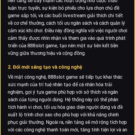
nền tảng sẽ đẩy mạnh các hoạt động như cuộc thảo
luận trực tuyến, sự kiện bỏ phiếu cho lựa chọn chủ đề
game sắp tới, và các buổi livestream giải thích chi tiết
về cơ chế thưởng, cách tối ưu ngân sách và cách quản lý
cảm xúc khi chơi. Điều này đồng nghĩa với việc người chơi
cảm thấy được nhìn nhận và tham gia vào quá trình phát
triển của 888slot game, tạo nên một sự liên kết bền
vững giữa thương hiệu và cộng đồng.
2. Đổi mới sáng tạo và công nghệ
Về mặt công nghệ, 888slot game sẽ tiếp tục khai thác
sức mạnh của trí tuệ nhân tạo để cá nhân hóa trải
nghiệm, gợi ý tựa game phù hợp với sở thích và ngân
sách của từng người dùng. Hệ thống này có thể phân
tích hành vi chơi, tối ưu hóa giao diện người dùng và đề
xuất lộ trình chơi sao cho phù hợp với khả năng chinh
phục giải thưởng. Ngoài ra, nền tảng sẽ mở rộng tích hợp
với các công nghệ thanh toán mới, tăng tính tiện lợi và an