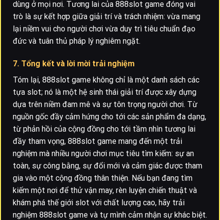
dùng ở mọi nơi. Tương lai của 888slot game đóng vai
trò là sự kết hợp giữa giải trí và trách nhiệm: vừa mang
lại niềm vui cho người chơi vừa duy trì tiêu chuẩn đạo
đức và tuân thủ pháp lý nghiêm ngặt.
7. Tổng kết và lời mời trải nghiệm
Tóm lại, 888slot game không chỉ là một danh sách các
tựa slot; nó là một hệ sinh thái giải trí được xây dựng
dựa trên niềm đam mê và sự tôn trọng người chơi. Từ
nguồn gốc đầy cảm hứng cho tới các sản phẩm đa dạng,
từ phản hồi của cộng đồng cho tới tầm nhìn tương lai
đầy tham vọng, 888slot game mang đến một trải
nghiệm mà nhiều người chơi mục tiêu tìm kiếm: sự an
toàn, sự công bằng, sự đổi mới và cảm giác được tham
gia vào một cộng đồng thân thiện. Nếu bạn đang tìm
kiếm một nơi để thử vận may, rèn luyện chiến thuật và
khám phá thế giới slot với chất lượng cao, hãy trải
nghiệm 888slot game và tự mình cảm nhận sự khác biệt.