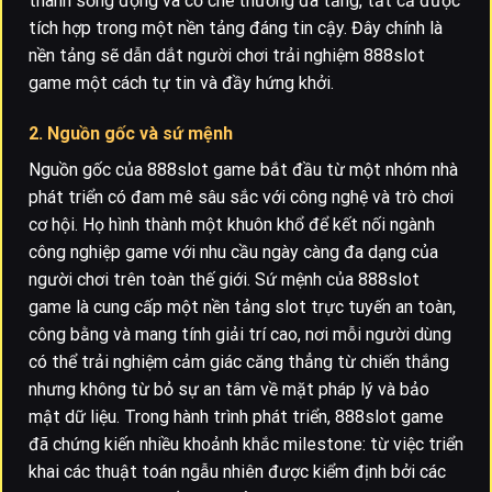
thanh sống động và cơ chế thưởng đa tầng, tất cả được
tích hợp trong một nền tảng đáng tin cậy. Đây chính là
nền tảng sẽ dẫn dắt người chơi trải nghiệm 888slot
game một cách tự tin và đầy hứng khởi.
2. Nguồn gốc và sứ mệnh
Nguồn gốc của 888slot game bắt đầu từ một nhóm nhà
phát triển có đam mê sâu sắc với công nghệ và trò chơi
cơ hội. Họ hình thành một khuôn khổ để kết nối ngành
công nghiệp game với nhu cầu ngày càng đa dạng của
người chơi trên toàn thế giới. Sứ mệnh của 888slot
game là cung cấp một nền tảng slot trực tuyến an toàn,
công bằng và mang tính giải trí cao, nơi mỗi người dùng
có thể trải nghiệm cảm giác căng thẳng từ chiến thắng
nhưng không từ bỏ sự an tâm về mặt pháp lý và bảo
mật dữ liệu. Trong hành trình phát triển, 888slot game
đã chứng kiến nhiều khoảnh khắc milestone: từ việc triển
khai các thuật toán ngẫu nhiên được kiểm định bởi các