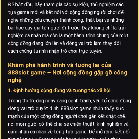
Để bắt đầu, hãy tham gia các sự kiện, thử nghiệm các
tựa game mới và kết nối với cộng đồng người chơi để
nghe những câu chuyện thành công, thất bại và những
bài học quý giá từ người đi trước. Đây không chỉ là trải
nghiệm cá nhân mà còn là một hành trình chung của một
cộng đồng đang lớn lên và đóng vai trò làm thay đổi
cách chúng ta nhìn nhận trò chơi trực tuyến.
Khám phá hành trình và tương lai của
888slot game – Nơi cộng đồng gặp gỡ công
nghệ
1. Định hướng cộng đồng và tương tác xã hội
Trong thị trường ngày càng cạnh tranh, yếu tố cộng đồng
đóng vai trò quyết định. 888slot game nhận thấy sức
mạnh của một cộng đồng người chơi gắn kết chặt chẽ,
nơi mọi người có thể chia sẻ chiến thuật, kinh nghiệm và
cảm nhận cá nhân về từng tựa game. Để mở rộng kết nối,