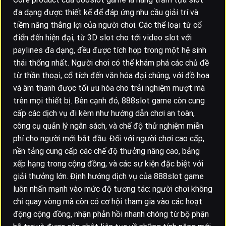
đa dạng được thiết kế để đáp ứng nhu cầu giải trí và
tiềm năng thắng lợi của người chơi. Các thể loại từ cổ
điển đến hiện đại, từ 3D slot cho tới video slot với
paylines đa dạng, đều được tích hợp trong một hệ sinh
thái thống nhất. Người chơi có thể khám phá các chủ đề
từ thần thoại, cổ tích đến văn hóa đại chúng, với đồ họa
và âm thanh được tối ưu hóa cho trải nghiệm mượt mà
trên mọi thiết bị. Bên cạnh đó, 888slot game còn cung
cấp các dịch vụ đi kèm như hướng dẫn chơi an toàn,
công cụ quản lý ngân sách, và chế độ thử nghiệm miễn
phí cho người mới bắt đầu. Đối với người chơi cao cấp,
nền tảng cung cấp các chế độ thưởng nâng cao, bảng
xếp hạng trong cộng đồng, và các sự kiện đặc biệt với
giải thưởng lớn. Định hướng dịch vụ của 888slot game
luôn nhấn mạnh vào mức độ tương tác: người chơi không
chỉ quay vòng mà còn có cơ hội tham gia vào các hoạt
động cộng đồng, nhận phản hồi nhanh chóng từ bộ phận