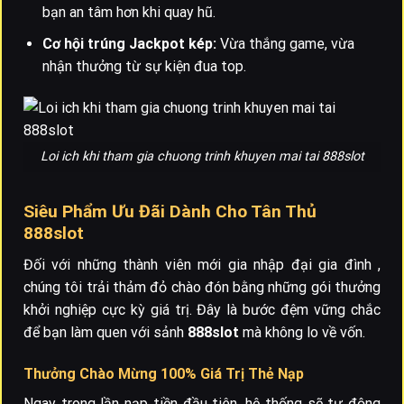
bạn an tâm hơn khi quay hũ.
Cơ hội trúng Jackpot kép:
Vừa thắng game, vừa
nhận thưởng từ sự kiện đua top.
Loi ich khi tham gia chuong trinh khuyen mai tai 888slot
Siêu Phẩm Ưu Đãi Dành Cho Tân Thủ
888slot
Đối với những thành viên mới gia nhập đại gia đình
,
chúng tôi trải thảm đỏ chào đón bằng những gói thưởng
khởi nghiệp cực kỳ giá trị. Đây là bước đệm vững chắc
để bạn làm quen với sảnh
888slot
mà không lo về vốn.
Thưởng Chào Mừng 100% Giá Trị Thẻ Nạp
Ngay trong lần nạp tiền đầu tiên, hệ thống sẽ tự động